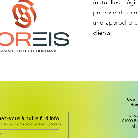
mutuelles régi
propose des con
une approche ce
clients.
Comi
Han
3 rue
z-vous à notre fil d'info
01000 
les dernières infos sur les activités organisées
Tél 