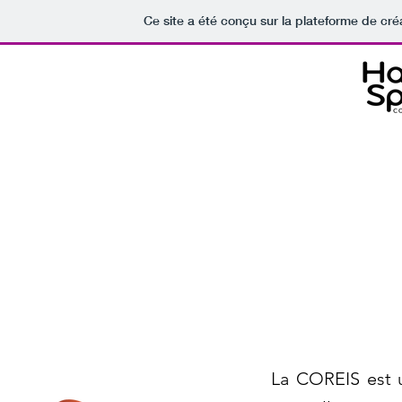
Ce site a été conçu sur la plateforme de cré
s
COMITÉ DÉPARTEMEN
Accueil
Le Comité
L'Équipe
Nos sensi
La COREIS est u